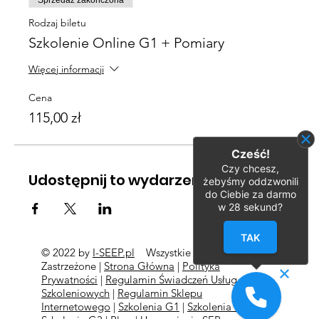
Sprzedaż zakończona
Rodzaj biletu
Szkolenie Online G1 + Pomiary
Więcej informacji
Cena
115,00 zł
Cześć!
Czy chcesz,
Udostępnij to wydarzenie
żebyśmy oddzwonili
do Ciebie za darmo
w
28
sekund?
TAK
© 2022 by
I-SEEP.pl
Wszystkie Prawa
©
Zastrzeżone |
Strona Główna
|
Polityka
Prywatności
|
Regulamin Świadczeń Usług
Szkoleniowych
|
Regulamin Sklepu
Internetowego
|
Szkolenia G1
|
Szkolenia G2
l