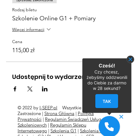
Sprzedaż zakończona
Rodzaj biletu
Szkolenie Online G1 + Pomiary
Więcej informacji
Cena
115,00 zł
Cześć!
Czy chcesz,
Udostępnij to wydarzenie
żebyśmy oddzwonili
do Ciebie za darmo
w
28
sekund?
TAK
© 2022 by
I-SEEP.pl
Wszystkie Prawa
©
Zastrzeżone |
Strona Główna
|
Polityka
Prywatności
|
Regulamin Świadczeń Usług
Szkoleniowych
|
Regulamin Sklepu
Internetowego
|
Szkolenia G1
|
Szkolenia G2
l