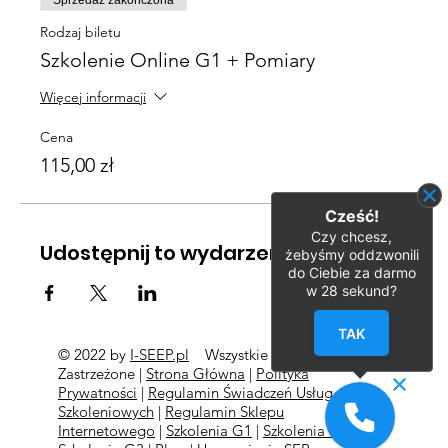
Sprzedaż zakończona
Rodzaj biletu
Szkolenie Online G1 + Pomiary
Więcej informacji
Cena
115,00 zł
Cześć!
Czy chcesz,
Udostępnij to wydarzenie
żebyśmy oddzwonili
do Ciebie za darmo
w
28
sekund?
TAK
© 2022 by
I-SEEP.pl
Wszystkie Prawa
©
Zastrzeżone |
Strona Główna
|
Polityka
Prywatności
|
Regulamin Świadczeń Usług
Szkoleniowych
|
Regulamin Sklepu
Internetowego
|
Szkolenia G1
|
Szkolenia G2
l