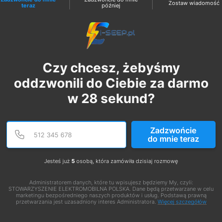
Zostaw wiadomość
teraz
później
Czy chcesz, żebyśmy
oddzwonili do Ciebie za darmo
w
28
sekund?
Podaj poprawny numer te
Numer telefonu
Zadzwońcie
do mnie teraz
Jesteś już
5
osobą, która zamówiła dzisiaj rozmowę
Administratorem danych, które tu wpisujesz będziemy My, czyli:
STOWARZYSZENIE ELEKTROMOBILNA POLSKA. Dane będą przetwarzane w celu
marketingu bezpośredniego naszych produktów i usług. Podstawą prawną
przetwarzania jest uzasadniony interes Administratora.
Więcej szczegółów