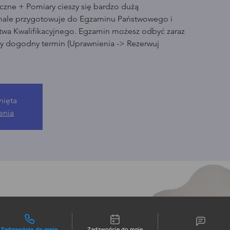
czne + Pomiary cieszy się bardzo dużą
nale przygotowuje do Egzaminu Państwowego i
wa Kwalifikacyjnego. Egzamin możesz odbyć zaraz
ny dogodny termin (Uprawnienia -> Rezerwuj
nięta
enia
liwości kontaktu
Zadzwońcie do mnie
Zadzwońcie do mnie