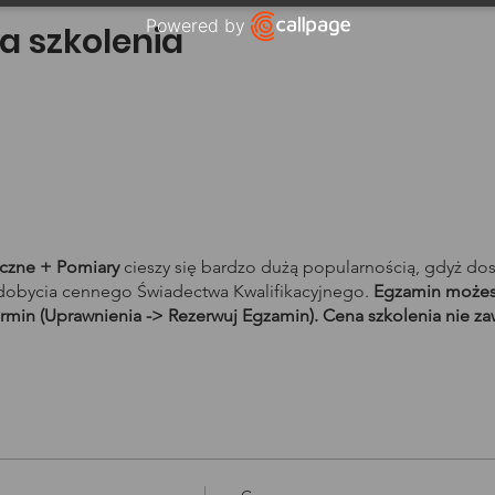
Powered by
a szkolenia
Open link in new window
yczne + Pomiary
cieszy się bardzo dużą popularnością, gdyż do
obycia cennego Świadectwa Kwalifikacyjnego.
Egzamin możesz
rmin (Uprawnienia -> Rezerwuj Egzamin). Cena szkolenia nie za