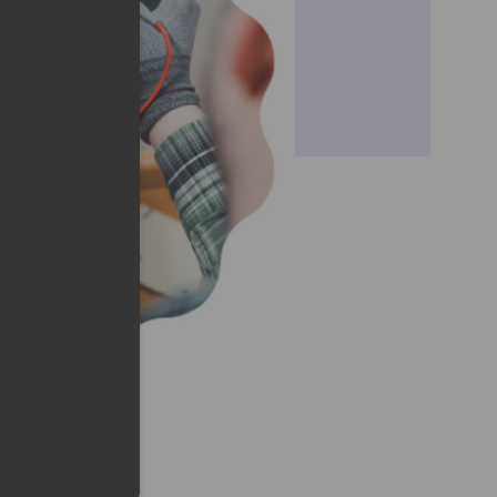
lefonu w formacie E164