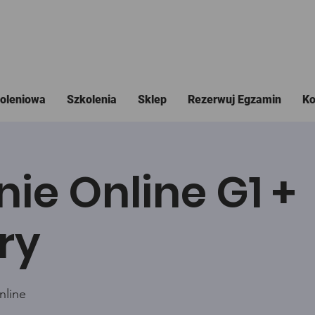
koleniowa
Szkolenia
Sklep
Rezerwuj Egzamin
Ko
nie Online G1 +
ry
nline