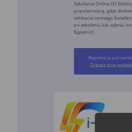
Szkolenie Online G1 Elektry
popularnością, gdyż dosko
zdobycia cennego Świadect
po szkoleniu lub wybrać in
Egzamin).
Rejestracja jest zamk
Zobacz inne wydarz
Moż