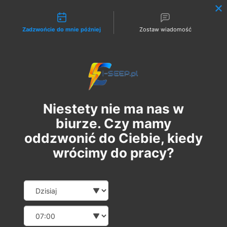
Możliwości kontaktu
Zadzwońcie do mnie później
Zostaw wiadomość
Zaloguj
Niestety nie ma nas w
biurze. Czy mamy
oddzwonić do Ciebie, kiedy
wrócimy do pracy?
Szkolenie Online G1 +
Date and time slection for sch
Wybierz datę
Pomiary
Wybierz godzinę
śr., 26 kwi
  |  
Szkolenie Online