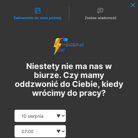
Możliwości kontaktu
Zadzwońcie do mnie później
Zostaw wiadomość
Zaloguj
Niestety nie ma nas w
biurze. Czy mamy
oddzwonić do Ciebie, kiedy
wrócimy do pracy?
Szkolenie Online G1 +
Date and time slection for sch
Wybierz datę
Pomiary
Wybierz godzinę
sob., 29 kwi
  |  
Szkolenie Online