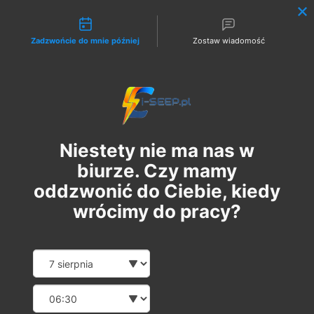
Możliwości kontaktu
Zadzwońcie do mnie później
Zostaw wiadomość
Zaloguj
Niestety nie ma nas w
biurze. Czy mamy
oddzwonić do Ciebie, kiedy
wrócimy do pracy?
Szkolenie Online G1 +
Date and time slection for sch
Wybierz datę
Pomiary
Wybierz godzinę
śr., 10 maj
  |  
Szkolenie Online