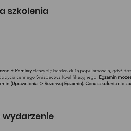
a szkolenia
yczne + Pomiary
cieszy się bardzo dużą popularnością, gdyż do
obycia cennego Świadectwa Kwalifikacyjnego.
Egzamin możesz
rmin (Uprawnienia -> Rezerwuj Egzamin). Cena szkolenia nie za
o wydarzenie