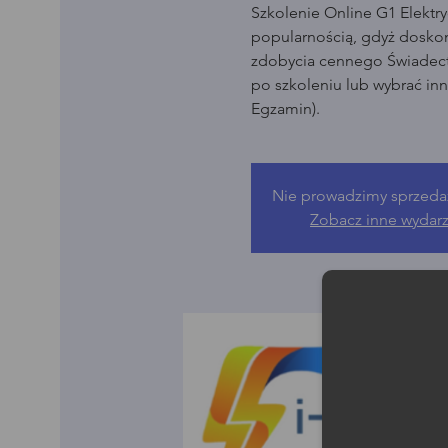
Szkolenie Online G1 Elektry
popularnością, gdyż dosko
zdobycia cennego Świadect
po szkoleniu lub wybrać in
Egzamin).
Nie prowadzimy sprzeda
Zobacz inne wydar
Moż