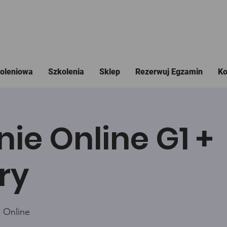
koleniowa
Szkolenia
Sklep
Rezerwuj Egzamin
Ko
nie Online G1 +
ry
 Online