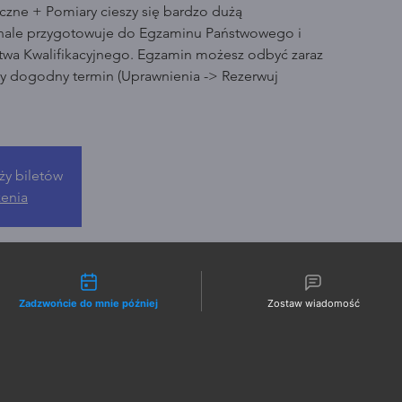
czne + Pomiary cieszy się bardzo dużą
nale przygotowuje do Egzaminu Państwowego i
wa Kwalifikacyjnego. Egzamin możesz odbyć zaraz
ny dogodny termin (Uprawnienia -> Rezerwuj
ży biletów
zenia
liwości kontaktu
Zadzwońcie do mnie później
Zostaw wiadomość