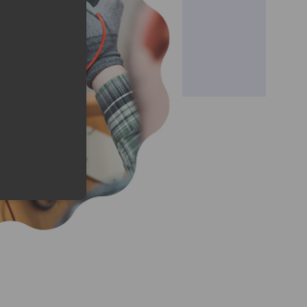
eduled call
elefonu w formacie E164