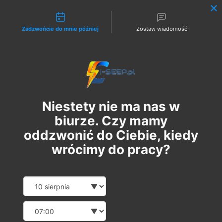
Możliwości kontaktu
Zadzwońcie do mnie później
Zostaw wiadomość
Zaloguj
Niestety nie ma nas w
biurze. Czy mamy
oddzwonić do Ciebie, kiedy
wrócimy do pracy?
Szkolenie Online G1 +
Date and time slection for sch
Wybierz datę
Pomiary
Wybierz godzinę
czw., 22 cze
  |  
Szkolenie Online