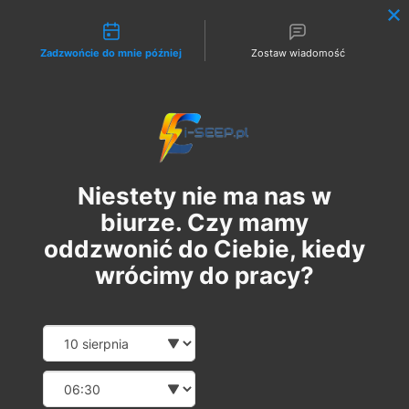
Możliwości kontaktu
Zadzwońcie do mnie później
Zostaw wiadomość
Zaloguj
Niestety nie ma nas w
biurze. Czy mamy
oddzwonić do Ciebie, kiedy
wrócimy do pracy?
Szkolenie Online G1 +
Date and time slection for sch
Wybierz datę
Pomiary
Wybierz godzinę
pt., 30 cze
  |  
Szkolenie Online