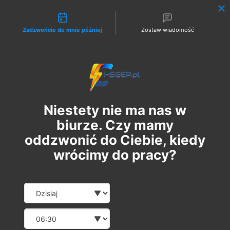
Możliwości kontaktu
Zadzwońcie do mnie później
Zostaw wiadomość
Zaloguj
Niestety nie ma nas w
biurze. Czy mamy
oddzwonić do Ciebie, kiedy
wrócimy do pracy?
Szkolenie Online G1 +
Date and time slection for sch
Wybierz datę
Pomiary
Wybierz godzinę
wt., 04 lip
  |  
Szkolenie Online