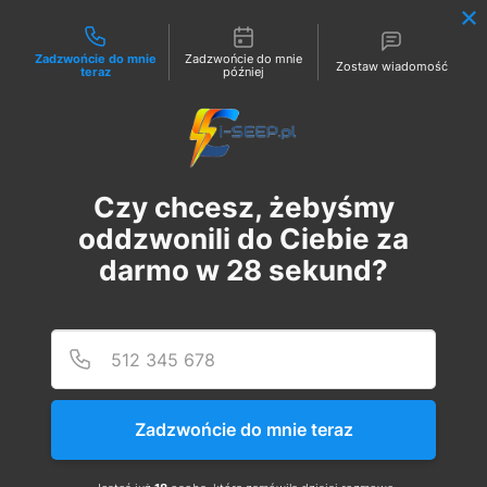
Możliwości kontaktu
Zadzwońcie do mnie
Zadzwońcie do mnie
Zostaw wiadomość
teraz
później
Zaloguj
Czy chcesz, żebyśmy
oddzwonili do Ciebie za
darmo w
28
sekund?
Podaj
Numer
Szkolenie Online G1 +
Pomiary
Zadzwońcie do mnie teraz
sob., 08 lip
  |  
Szkolenie Online