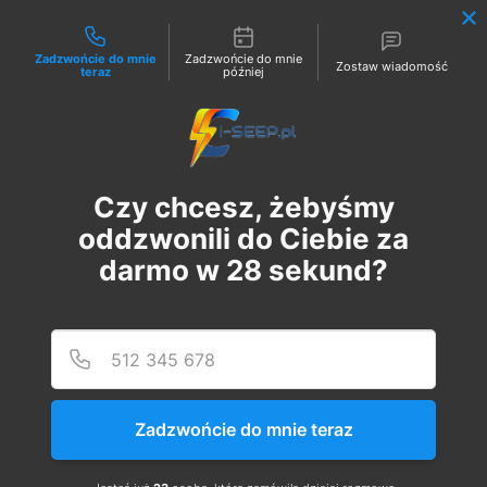
Możliwości kontaktu
Zadzwońcie do mnie
Zadzwońcie do mnie
Zostaw wiadomość
teraz
później
Zaloguj
Czy chcesz, żebyśmy
oddzwonili do Ciebie za
darmo w
28
sekund?
Podaj
Numer
Szkolenie Online G1 +
Pomiary
Zadzwońcie do mnie teraz
śr., 12 lip
  |  
Szkolenie Online