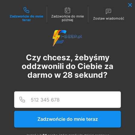
Możliwości kontaktu
Zadzwońcie do mnie
Zadzwońcie do mnie
Zostaw wiadomość
teraz
później
Zaloguj
Czy chcesz, żebyśmy
oddzwonili do Ciebie za
darmo w
28
sekund?
Podaj
Numer
Szkolenie Online G1 +
Pomiary
Zadzwońcie do mnie teraz
wt., 22 sie
  |  
Szkolenie Online