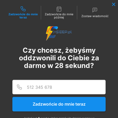
Możliwości kontaktu
Zadzwońcie do mnie
Zadzwońcie do mnie
Zostaw wiadomość
teraz
później
Zaloguj
Czy chcesz, żebyśmy
oddzwonili do Ciebie za
darmo w
28
sekund?
Podaj
Numer
Szkolenie Online G1 +
Pomiary
Zadzwońcie do mnie teraz
śr., 23 sie
  |  
Szkolenie Online