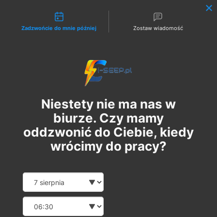
Możliwości kontaktu
Zadzwońcie do mnie później
Zostaw wiadomość
Zaloguj
Niestety nie ma nas w
biurze. Czy mamy
oddzwonić do Ciebie, kiedy
wrócimy do pracy?
Szkolenie Online G1 +
Date and time slection for sch
Wybierz datę
Pomiary
Wybierz godzinę
sob., 26 sie
  |  
Szkolenie Online