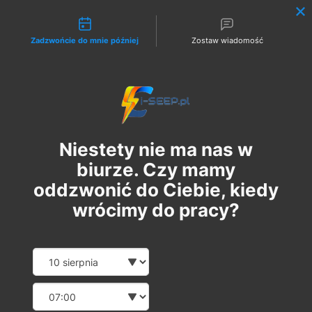
Możliwości kontaktu
Zadzwońcie do mnie później
Zostaw wiadomość
Zaloguj
Niestety nie ma nas w
biurze. Czy mamy
oddzwonić do Ciebie, kiedy
wrócimy do pracy?
Szkolenie Online G1 +
Date and time slection for sch
Wybierz datę
Pomiary
Wybierz godzinę
pon., 04 wrz
  |  
Szkolenie Online