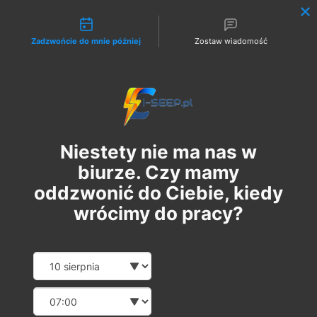
Możliwości kontaktu
Zadzwońcie do mnie później
Zostaw wiadomość
Zaloguj
Niestety nie ma nas w
biurze. Czy mamy
oddzwonić do Ciebie, kiedy
wrócimy do pracy?
Szkolenie Online G1 +
Date and time slection for sch
Wybierz datę
Pomiary
Wybierz godzinę
wt., 10 paź
  |  
Szkolenie Online