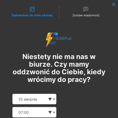
Możliwości kontaktu
Zadzwońcie do mnie później
Zostaw wiadomość
Zaloguj
Niestety nie ma nas w
biurze. Czy mamy
oddzwonić do Ciebie, kiedy
wrócimy do pracy?
Szkolenie Online G1 +
Date and time slection for sch
Wybierz datę
Pomiary
Wybierz godzinę
wt., 24 paź
  |  
Szkolenie Online