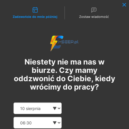
Możliwości kontaktu
Zadzwońcie do mnie później
Zostaw wiadomość
Zaloguj
Niestety nie ma nas w
biurze. Czy mamy
oddzwonić do Ciebie, kiedy
wrócimy do pracy?
Szkolenie Online G1 +
Date and time slection for sch
Wybierz datę
Pomiary
Wybierz godzinę
pt., 08 gru
  |  
Szkolenie Online