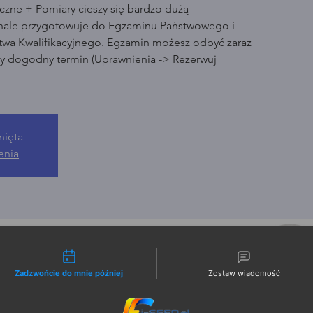
czne + Pomiary cieszy się bardzo dużą
nale przygotowuje do Egzaminu Państwowego i
wa Kwalifikacyjnego. Egzamin możesz odbyć zaraz
ny dogodny termin (Uprawnienia -> Rezerwuj
nięta
enia
liwości kontaktu
Zadzwońcie do mnie później
Zostaw wiadomość