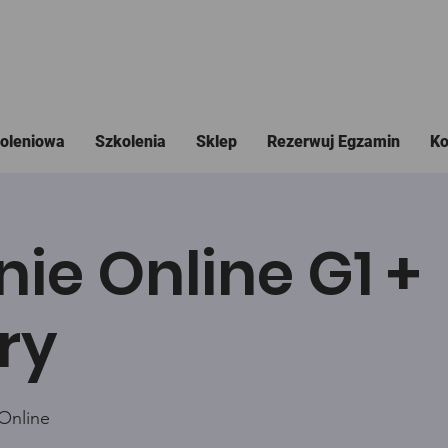
koleniowa
Szkolenia
Sklep
Rezerwuj Egzamin
Ko
nie Online G1 +
ry
Online