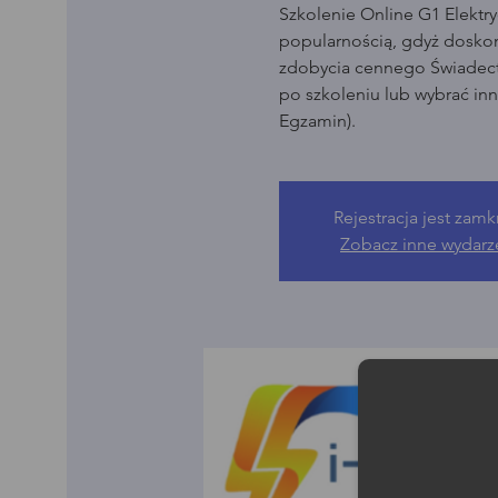
Szkolenie Online G1 Elektry
popularnością, gdyż dosko
zdobycia cennego Świadect
po szkoleniu lub wybrać in
Egzamin).
Rejestracja jest zamk
Zobacz inne wydarz
Moż