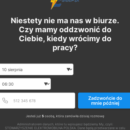
Niestety nie ma nas w biurze.
Czy mamy oddzwonić do
Ciebie, kiedy wrócimy do
pracy?
Date and time slection for sch
Wybierz datę
Wybierz godzinę
Podaj poprawny numer t
Numer telefonu
Zadzwońcie do
mnie później
Jesteś już
5
osobą, która zamówiła dzisiaj rozmowę
Administratorem danych, które tu wpisujesz będziemy My, czyli:
STOWARZYSZENIE ELEKTROMOBILNA POLSKA. Dane będą przetwarzane w celu