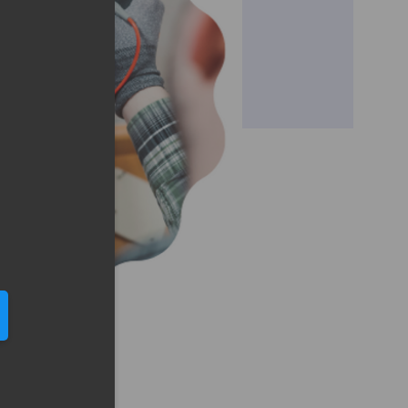
eduled call
elefonu w formacie E164