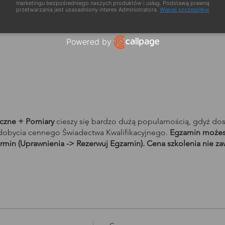
marketingu bezpośredniego naszych produktów i usług. Podstawą prawną
przetwarzania jest uzasadniony interes Administratora.
Więcej szczegółów
a szkolenia
Powered by
Open link in new window
yczne + Pomiary
cieszy się bardzo dużą popularnością, gdyż do
obycia cennego Świadectwa Kwalifikacyjnego.
Egzamin możesz
rmin (Uprawnienia -> Rezerwuj Egzamin). Cena szkolenia nie za