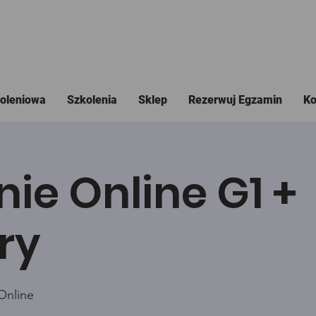
koleniowa
Szkolenia
Sklep
Rezerwuj Egzamin
Ko
nie Online G1 +
ry
Online