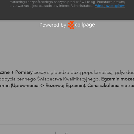
marketingu bezpośredniego naszych produktów i usług. Podstawą prawną
przetwarzania jest uzasadniony interes Administratora.
Więcej szczegółów
a szkolenia
Powered by
Open link in new window
yczne + Pomiary
cieszy się bardzo dużą popularnością, gdyż do
obycia cennego Świadectwa Kwalifikacyjnego.
Egzamin możesz
rmin (Uprawnienia -> Rezerwuj Egzamin). Cena szkolenia nie za