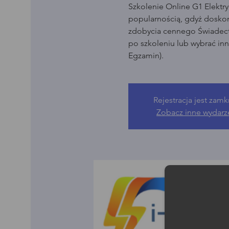
Szkolenie Online G1 Elektry
popularnością, gdyż dosko
zdobycia cennego Świadect
po szkoleniu lub wybrać in
Egzamin).
Rejestracja jest zamk
Zobacz inne wydarz
Moż