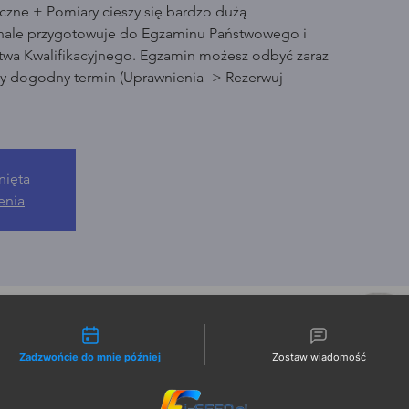
czne + Pomiary cieszy się bardzo dużą
nale przygotowuje do Egzaminu Państwowego i
wa Kwalifikacyjnego. Egzamin możesz odbyć zaraz
ny dogodny termin (Uprawnienia -> Rezerwuj
nięta
enia
liwości kontaktu
Zadzwońcie do mnie później
Zostaw wiadomość