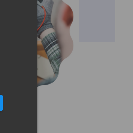
eduled call
elefonu w formacie E164