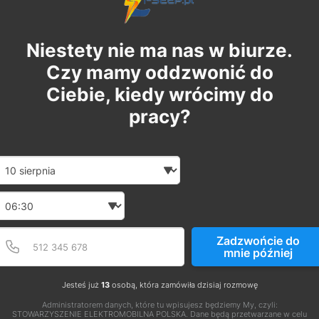
Niestety nie ma nas w biurze.
Czy mamy oddzwonić do
Ciebie, kiedy wrócimy do
pracy?
Date and time slection for sch
Wybierz datę
Wybierz godzinę
Podaj poprawny numer t
Numer telefonu
Zadzwońcie do
mnie później
Jesteś już
13
osobą, która zamówiła dzisiaj rozmowę
Administratorem danych, które tu wpisujesz będziemy My, czyli:
STOWARZYSZENIE ELEKTROMOBILNA POLSKA. Dane będą przetwarzane w celu