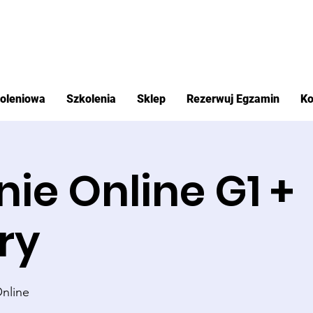
koleniowa
Szkolenia
Sklep
Rezerwuj Egzamin
Ko
nie Online G1 +
ry
nline