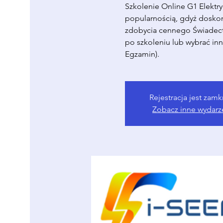
Szkolenie Online G1 Elektry
popularnością, gdyż dosko
zdobycia cennego Świadect
po szkoleniu lub wybrać in
Egzamin).
Rejestracja jest zamk
Zobacz inne wydarz