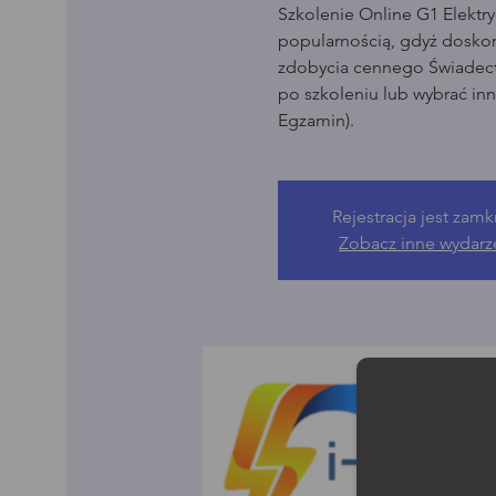
Szkolenie Online G1 Elektry
popularnością, gdyż dosko
zdobycia cennego Świadect
po szkoleniu lub wybrać in
Egzamin).
Rejestracja jest zamk
Zobacz inne wydarz
Moż