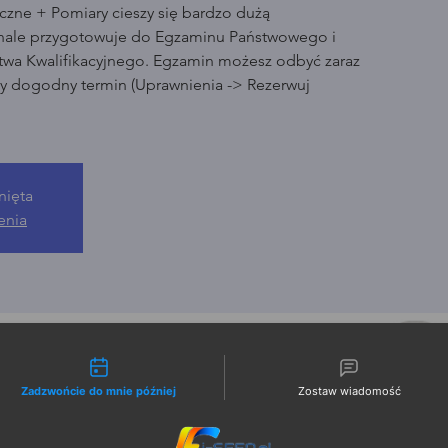
czne + Pomiary cieszy się bardzo dużą
nale przygotowuje do Egzaminu Państwowego i
wa Kwalifikacyjnego. Egzamin możesz odbyć zaraz
ny dogodny termin (Uprawnienia -> Rezerwuj
nięta
enia
liwości kontaktu
Zadzwońcie do mnie później
Zostaw wiadomość