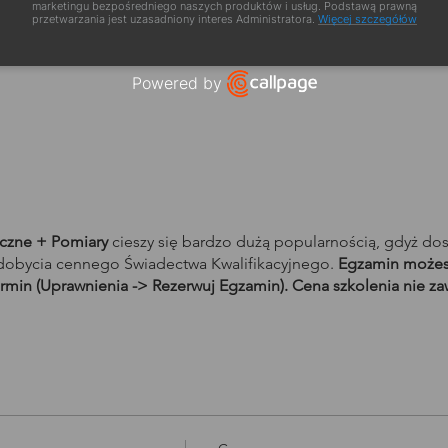
marketingu bezpośredniego naszych produktów i usług. Podstawą prawną
przetwarzania jest uzasadniony interes Administratora.
Więcej szczegółów
a szkolenia
Powered by
Open link in new window
yczne + Pomiary
cieszy się bardzo dużą popularnością, gdyż do
obycia cennego Świadectwa Kwalifikacyjnego.
Egzamin możesz
rmin (Uprawnienia -> Rezerwuj Egzamin). Cena szkolenia nie za