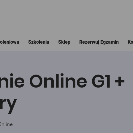
koleniowa
Szkolenia
Sklep
Rezerwuj Egzamin
Ko
nie Online G1 +
ry
Online