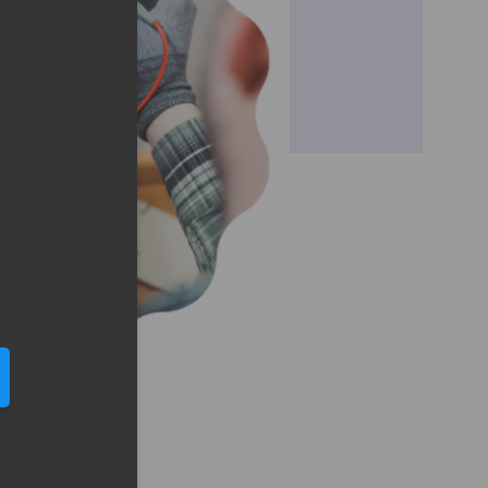
eduled call
elefonu w formacie E164