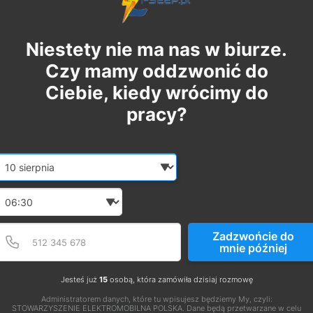
Niestety nie ma nas w biurze.
Czy mamy oddzwonić do
Ciebie, kiedy wrócimy do
pracy?
Date and time slection for sch
Wybierz datę
Wybierz godzinę
Podaj poprawny numer t
Numer telefonu
Zadzwońcie do
mnie później
Jesteś już
15
osobą, która zamówiła dzisiaj rozmowę
Administratorem danych, które tu wpisujesz będziemy My, czyli:
STOWARZYSZENIE ELEKTROMOBILNA POLSKA. Dane będą przetwarzane w celu