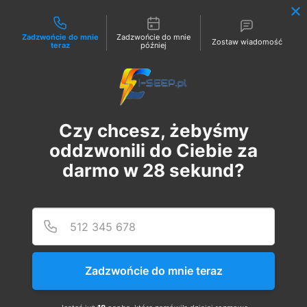
Możliwości kontaktu
Zadzwońcie do mnie
Zadzwońcie do mnie
Zostaw wiadomość
teraz
później
Zaloguj
Czy chcesz, żebyśmy
oddzwonili do Ciebie za
darmo w
28
sekund?
Podaj
Numer
Szkolenie Online G1 +
Pomiary
Zadzwońcie do mnie teraz
pt., 21 cze
  |  
Szkolenie Online