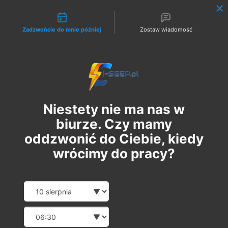
Możliwości kontaktu
Zadzwońcie do mnie później
Zostaw wiadomość
Zaloguj
Niestety nie ma nas w
biurze. Czy mamy
oddzwonić do Ciebie, kiedy
wrócimy do pracy?
Szkolenie Online G1 +
Date and time slection for sch
Wybierz datę
Pomiary
Wybierz godzinę
czw., 27 cze
  |  
Szkolenie Online