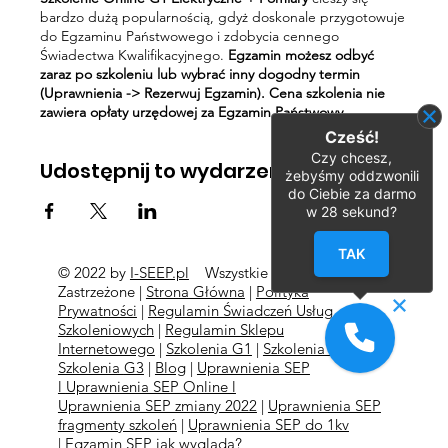
bardzo dużą popularnością, gdyż doskonale przygotowuje
do Egzaminu Państwowego i zdobycia cennego
Świadectwa Kwalifikacyjnego.
Egzamin możesz odbyć
zaraz po szkoleniu lub wybrać inny dogodny termin
(Uprawnienia -> Rezerwuj Egzamin). Cena szkolenia nie
zawiera opłaty urzędowej za Egzamin Państwowy.
Cześć!
Czy chcesz,
Udostępnij to wydarzenie
żebyśmy oddzwonili
do Ciebie za darmo
w
28
sekund?
TAK
© 2022 by
I-SEEP.pl
Wszystkie Prawa
©
Zastrzeżone |
Strona Główna
|
Polityka
Prywatności
|
Regulamin Świadczeń Usług
Szkoleniowych
|
Regulamin Sklepu
Internetowego
|
Szkolenia G1
|
Szkolenia G2
l
Szkolenia
G3
|
Blog
|
Uprawnienia SEP
l
Uprawnienia SEP Online l
Uprawnienia SEP zmiany 2022
|
Uprawnienia SEP
fragmenty szkoleń
|
Uprawnienia SEP do 1kv
|
Egzamin SEP jak wygląda?