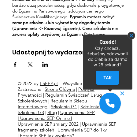
bardzo dużą popularnością, gdyż doskonale przygotowuje
do Egzaminu Państwowego i zdobycia cennego
Świadectwa Kwalifikacyjnego.
Egzamin możesz odbyć
zaraz po szkoleniu lub wybrać inny dogodny termin
(Uprawnienia -> Rezerwuj Egzamin). Cena szkolenia nie
zawiera opłaty urzędowej za Egzamin Państwowy.
Cześć!
Czy chcesz,
Udostępnij to wydarzenie
żebyśmy oddzwonili
do Ciebie za darmo
w
28
sekund?
TAK
© 2022 by
I-SEEP.pl
Wszystkie Prawa
©
Zastrzeżone |
Strona Główna
|
Polityka
Prywatności
|
Regulamin Świadczeń Usług
Szkoleniowych
|
Regulamin Sklepu
Internetowego
|
Szkolenia G1
|
Szkolenia G2
l
Szkolenia
G3
|
Blog
|
Uprawnienia SEP
l
Uprawnienia SEP Online l
Uprawnienia SEP zmiany 2022
|
Uprawnienia SEP
fragmenty szkoleń
|
Uprawnienia SEP do 1kv
|
Egzamin SEP jak wygląda?