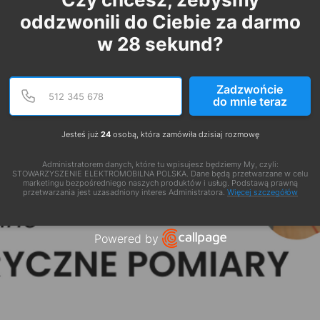
oddzwonili do Ciebie za darmo
w
28
sekund?
Podaj poprawny numer te
Numer telefonu
Zadzwońcie
do mnie teraz
Jesteś już
24
osobą, która zamówiła dzisiaj rozmowę
Administratorem danych, które tu wpisujesz będziemy My, czyli:
STOWARZYSZENIE ELEKTROMOBILNA POLSKA. Dane będą przetwarzane w celu
marketingu bezpośredniego naszych produktów i usług. Podstawą prawną
przetwarzania jest uzasadniony interes Administratora.
Więcej szczegółów
Powered by
Open link in new window