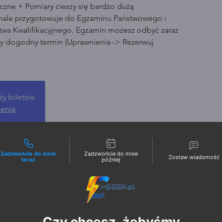
czne + Pomiary cieszy się bardzo dużą
nale przygotowuje do Egzaminu Państwowego i
wa Kwalifikacyjnego. Egzamin możesz odbyć zaraz
ny dogodny termin (Uprawnienia -> Rezerwuj
ży biletów
zenia
liwości kontaktu
Zadzwońcie do mnie
Zadzwońcie do mnie
Zostaw wiadomość
teraz
później
Czy chcesz, żebyśmy