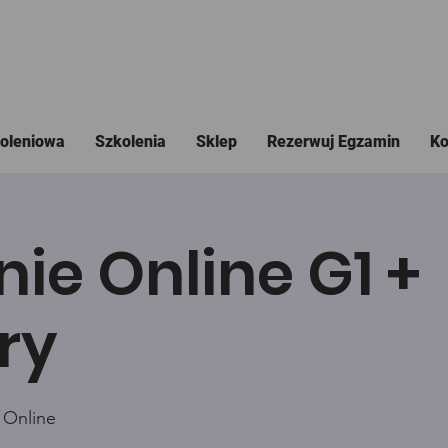
koleniowa
Szkolenia
Sklep
Rezerwuj Egzamin
Ko
nie Online G1 +
ry
 Online