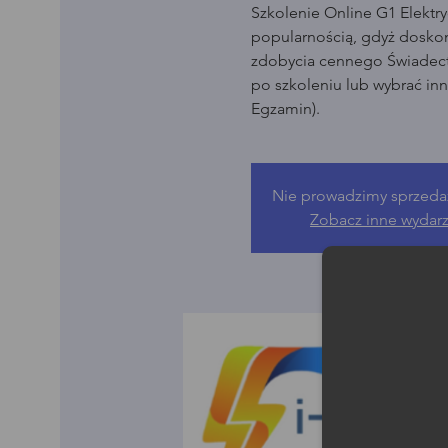
Szkolenie Online G1 Elektry
popularnością, gdyż dosko
zdobycia cennego Świadect
po szkoleniu lub wybrać in
Egzamin).
Nie prowadzimy sprzeda
Zobacz inne wydar
Moż