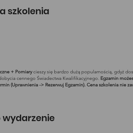
a szkolenia
yczne + Pomiary
cieszy się bardzo dużą popularnością, gdyż do
obycia cennego Świadectwa Kwalifikacyjnego.
Egzamin możesz
rmin (Uprawnienia -> Rezerwuj Egzamin). Cena szkolenia nie za
o wydarzenie