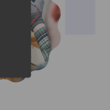
lefonu w formacie E164