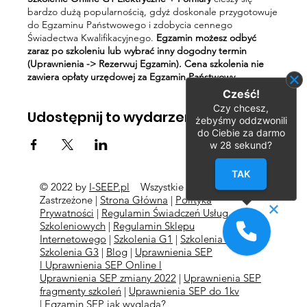
bardzo dużą popularnością, gdyż doskonale przygotowuje
do Egzaminu Państwowego i zdobycia cennego
Świadectwa Kwalifikacyjnego.
Egzamin możesz odbyć
zaraz po szkoleniu lub wybrać inny dogodny termin
(Uprawnienia -> Rezerwuj Egzamin). Cena szkolenia nie
zawiera opłaty urzędowej za Egzamin Państwowy.
Cześć!
Czy chcesz,
Udostępnij to wydarzenie
żebyśmy oddzwonili
do Ciebie za darmo
w
28
sekund?
TAK
© 2022 by
I-SEEP.pl
Wszystkie Prawa
©
Zastrzeżone |
Strona Główna
|
Polityka
Prywatności
|
Regulamin Świadczeń Usług
Szkoleniowych
|
Regulamin Sklepu
Internetowego
|
Szkolenia G1
|
Szkolenia G2
l
Szkolenia
G3
|
Blog
|
Uprawnienia SEP
l
Uprawnienia SEP Online l
Uprawnienia SEP zmiany 2022
|
Uprawnienia SEP
fragmenty szkoleń
|
Uprawnienia SEP do 1kv
|
Egzamin SEP jak wygląda?