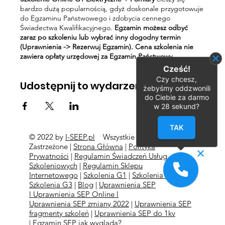
bardzo dużą popularnością, gdyż doskonale przygotowuje
do Egzaminu Państwowego i zdobycia cennego
Świadectwa Kwalifikacyjnego.
Egzamin możesz odbyć
zaraz po szkoleniu lub wybrać inny dogodny termin
(Uprawnienia -> Rezerwuj Egzamin). Cena szkolenia nie
zawiera opłaty urzędowej za Egzamin Państwowy.
Cześć!
Czy chcesz,
Udostępnij to wydarzenie
żebyśmy oddzwonili
do Ciebie za darmo
w
28
sekund?
TAK
© 2022 by
I-SEEP.pl
Wszystkie Prawa
©
Zastrzeżone |
Strona Główna
|
Polityka
Prywatności
|
Regulamin Świadczeń Usług
Szkoleniowych
|
Regulamin Sklepu
Internetowego
|
Szkolenia G1
|
Szkolenia G2
l
Szkolenia
G3
|
Blog
|
Uprawnienia SEP
l
Uprawnienia SEP Online l
Uprawnienia SEP zmiany 2022
|
Uprawnienia SEP
fragmenty szkoleń
|
Uprawnienia SEP do 1kv
|
Egzamin SEP jak wygląda?