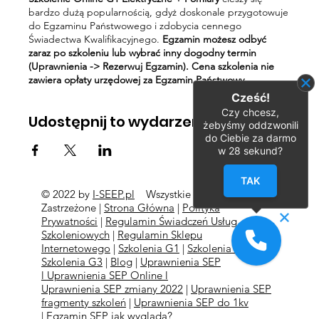
bardzo dużą popularnością, gdyż doskonale przygotowuje
do Egzaminu Państwowego i zdobycia cennego
Świadectwa Kwalifikacyjnego.
Egzamin możesz odbyć
zaraz po szkoleniu lub wybrać inny dogodny termin
(Uprawnienia -> Rezerwuj Egzamin). Cena szkolenia nie
zawiera opłaty urzędowej za Egzamin Państwowy.
Cześć!
Czy chcesz,
Udostępnij to wydarzenie
żebyśmy oddzwonili
do Ciebie za darmo
w
28
sekund?
TAK
© 2022 by
I-SEEP.pl
Wszystkie Prawa
©
Zastrzeżone |
Strona Główna
|
Polityka
Prywatności
|
Regulamin Świadczeń Usług
Szkoleniowych
|
Regulamin Sklepu
Internetowego
|
Szkolenia G1
|
Szkolenia G2
l
Szkolenia
G3
|
Blog
|
Uprawnienia SEP
l
Uprawnienia SEP Online l
Uprawnienia SEP zmiany 2022
|
Uprawnienia SEP
fragmenty szkoleń
|
Uprawnienia SEP do 1kv
|
Egzamin SEP jak wygląda?