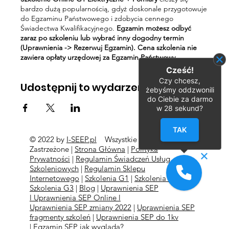
bardzo dużą popularnością, gdyż doskonale przygotowuje
do Egzaminu Państwowego i zdobycia cennego
Świadectwa Kwalifikacyjnego.
Egzamin możesz odbyć
zaraz po szkoleniu lub wybrać inny dogodny termin
(Uprawnienia -> Rezerwuj Egzamin). Cena szkolenia nie
zawiera opłaty urzędowej za Egzamin Państwowy.
Cześć!
Czy chcesz,
Udostępnij to wydarzenie
żebyśmy oddzwonili
do Ciebie za darmo
w
28
sekund?
TAK
© 2022 by
I-SEEP.pl
Wszystkie Prawa
©
Zastrzeżone |
Strona Główna
|
Polityka
Prywatności
|
Regulamin Świadczeń Usług
Szkoleniowych
|
Regulamin Sklepu
Internetowego
|
Szkolenia G1
|
Szkolenia G2
l
Szkolenia
G3
|
Blog
|
Uprawnienia SEP
l
Uprawnienia SEP Online l
Uprawnienia SEP zmiany 2022
|
Uprawnienia SEP
fragmenty szkoleń
|
Uprawnienia SEP do 1kv
|
Egzamin SEP jak wygląda?