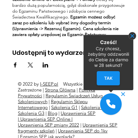
bardzo dużą popularnością, gdyż doskonale przygotowuje
do Egzaminu Państwowego i zdobycia cennego
Świadectwa Kwalifikacyjnego.
Egzamin możesz odbyć
zaraz po szkoleniu lub wybrać inny dogodny termin
(Uprawnienia -> Rezerwuj Egzamin). Cena szkolenia nie
zawiera opłaty urzędowej za Egzamin Państwowy.
Cześć!
Czy chcesz,
Udostępnij to wydarzenie
żebyśmy oddzwonili
do Ciebie za darmo
w
28
sekund?
TAK
© 2022 by
I-SEEP.pl
Wszystkie Prawa
©
Zastrzeżone |
Strona Główna
|
Polityka
Prywatności
|
Regulamin Świadczeń Usług
Szkoleniowych
|
Regulamin Sklepu
Internetowego
|
Szkolenia G1
|
Szkolenia G2
l
Szkolenia
G3
|
Blog
|
Uprawnienia SEP
l
Uprawnienia SEP Online l
Uprawnienia SEP zmiany 2022
|
Uprawnienia SEP
fragmenty szkoleń
|
Uprawnienia SEP do 1kv
|
Egzamin SEP jak wygląda?