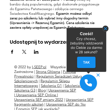
bardzo dużą popularnością, gdyż doskonale przygotowuje
do Egzaminu Państwowego i zdobycia cennego
Świadectwa Kwalifikacyjnego.
Egzamin możesz odbyć
zaraz po szkoleniu lub wybrać inny dogodny termin
(Uprawnienia -> Rezerwuj Egzamin). Cena szkolenia nie
zawiera opłaty urzędowej za Egzamin Państwowy.
Cześć!
Czy chcesz,
Udostępnij to wydarzenie
żebyśmy oddzwonili
do Ciebie za darmo
w
28
sekund?
TAK
© 2022 by
I-SEEP.pl
Wszystkie Prawa
©
Zastrzeżone |
Strona Główna
|
Polityka
Prywatności
|
Regulamin Świadczeń Usług
Szkoleniowych
|
Regulamin Sklepu
Internetowego
|
Szkolenia G1
|
Szkolenia G2
l
Szkolenia
G3
|
Blog
|
Uprawnienia SEP
l
Uprawnienia SEP Online l
Uprawnienia SEP zmiany 2022
|
Uprawnienia SEP
fragmenty szkoleń
|
Uprawnienia SEP do 1kv
|
Egzamin SEP jak wygląda?