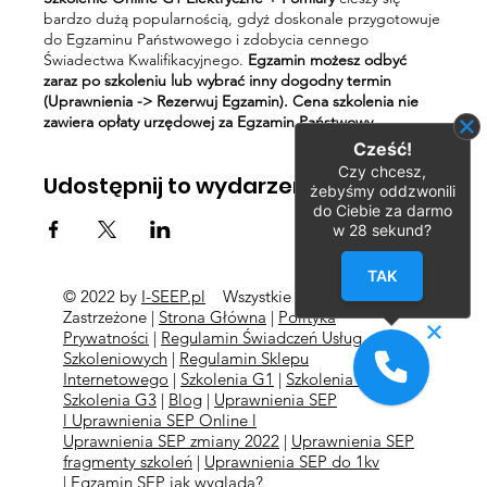
bardzo dużą popularnością, gdyż doskonale przygotowuje
do Egzaminu Państwowego i zdobycia cennego
Świadectwa Kwalifikacyjnego.
Egzamin możesz odbyć
zaraz po szkoleniu lub wybrać inny dogodny termin
(Uprawnienia -> Rezerwuj Egzamin). Cena szkolenia nie
zawiera opłaty urzędowej za Egzamin Państwowy.
Cześć!
Czy chcesz,
Udostępnij to wydarzenie
żebyśmy oddzwonili
do Ciebie za darmo
w
28
sekund?
TAK
© 2022 by
I-SEEP.pl
Wszystkie Prawa
©
Zastrzeżone |
Strona Główna
|
Polityka
Prywatności
|
Regulamin Świadczeń Usług
Szkoleniowych
|
Regulamin Sklepu
Internetowego
|
Szkolenia G1
|
Szkolenia G2
l
Szkolenia
G3
|
Blog
|
Uprawnienia SEP
l
Uprawnienia SEP Online l
Uprawnienia SEP zmiany 2022
|
Uprawnienia SEP
fragmenty szkoleń
|
Uprawnienia SEP do 1kv
|
Egzamin SEP jak wygląda?