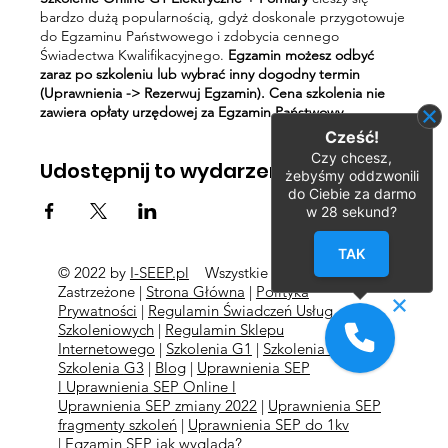
bardzo dużą popularnością, gdyż doskonale przygotowuje
do Egzaminu Państwowego i zdobycia cennego
Świadectwa Kwalifikacyjnego.
Egzamin możesz odbyć
zaraz po szkoleniu lub wybrać inny dogodny termin
(Uprawnienia -> Rezerwuj Egzamin). Cena szkolenia nie
zawiera opłaty urzędowej za Egzamin Państwowy.
Cześć!
Czy chcesz,
Udostępnij to wydarzenie
żebyśmy oddzwonili
do Ciebie za darmo
w
28
sekund?
TAK
© 2022 by
I-SEEP.pl
Wszystkie Prawa
©
Zastrzeżone |
Strona Główna
|
Polityka
Prywatności
|
Regulamin Świadczeń Usług
Szkoleniowych
|
Regulamin Sklepu
Internetowego
|
Szkolenia G1
|
Szkolenia G2
l
Szkolenia
G3
|
Blog
|
Uprawnienia SEP
l
Uprawnienia SEP Online l
Uprawnienia SEP zmiany 2022
|
Uprawnienia SEP
fragmenty szkoleń
|
Uprawnienia SEP do 1kv
|
Egzamin SEP jak wygląda?