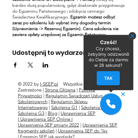
bardzo dużą popularnością, gdyż doskonale przygotowuje
do Egzaminu Państwowego i zdobycia cennego
Świadectwa Kwalifikacyjnego.
Egzamin możesz odbyć
zaraz po szkoleniu lub wybrać inny dogodny termin
(Uprawnienia -> Rezerwuj Egzamin). Cena szkolenia nie
zawiera opłaty urzędowej za Egzamin Państwowy.
Cześć!
Czy chcesz,
Udostępnij to wydarzenie
żebyśmy oddzwonili
do Ciebie za darmo
w
28
sekund?
TAK
© 2022 by
I-SEEP.pl
Wszystkie Prawa
©
Zastrzeżone |
Strona Główna
|
Polityka
Prywatności
|
Regulamin Świadczeń Usług
Szkoleniowych
|
Regulamin Sklepu
Internetowego
|
Szkolenia G1
|
Szkolenia G2
l
Szkolenia
G3
|
Blog
|
Uprawnienia SEP
l
Uprawnienia SEP Online l
Uprawnienia SEP zmiany 2022
|
Uprawnienia SEP
fragmenty szkoleń
|
Uprawnienia SEP do 1kv
|
Egzamin SEP jak wygląda?