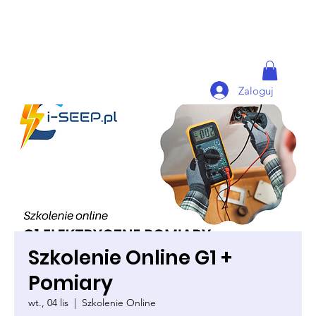
Zaloguj
Szkolenie Online G1 +
Pomiary
wt., 04 lis
  |  
Szkolenie Online