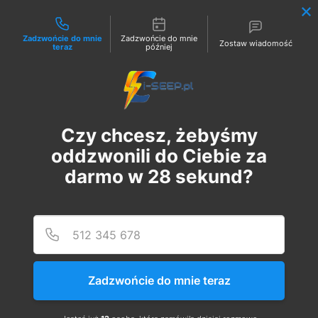
Możliwości kontaktu
Zadzwońcie do mnie
Zadzwońcie do mnie
Zostaw wiadomość
teraz
później
Zaloguj
Szuka
Czy chcesz, żebyśmy
oddzwonili do Ciebie za
darmo w
28
sekund?
my
Podaj
Numer
Zadzwońcie do mnie teraz