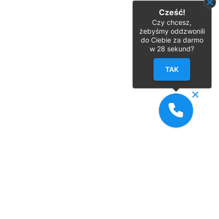
Cześć!
Czy chcesz,
żebyśmy oddzwonili
do Ciebie za darmo
w
28
sekund?
TAK