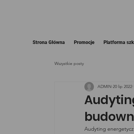
Strona Główna
Promocje
Platforma sz
Wszystkie posty
ADMIN
20 lip 2022
Audytin
budown
Audyting energetyczn