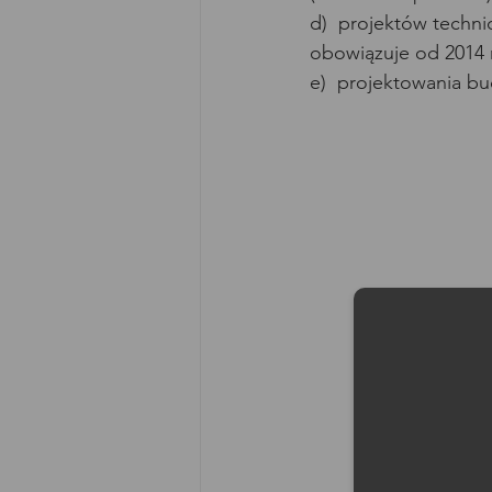
d)  projektów techni
obowiązuje od 2014 r
e)  projektowania b
Moż