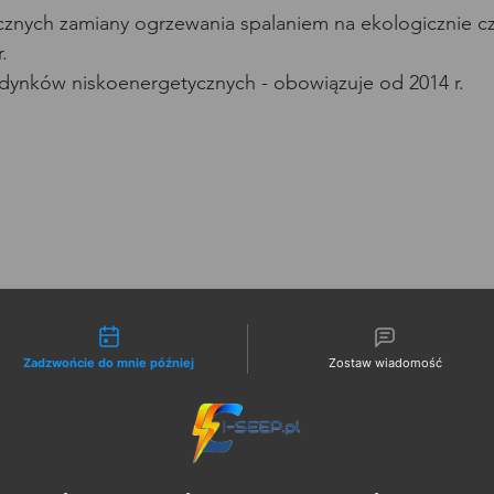
cznych zamiany ogrzewania spalaniem na ekologicznie cz
.
udynków niskoenergetycznych - obowiązuje od 2014 r.
liwości kontaktu
Zadzwońcie do mnie później
Zostaw wiadomość