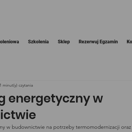
koleniowa
Szkolenia
Sklep
Rezerwuj Egzamin
Ko
1 minut(y) czytania
g energetyczny w
ictwie
y w budownictwie na potrzeby termomodernizacji oraz ce