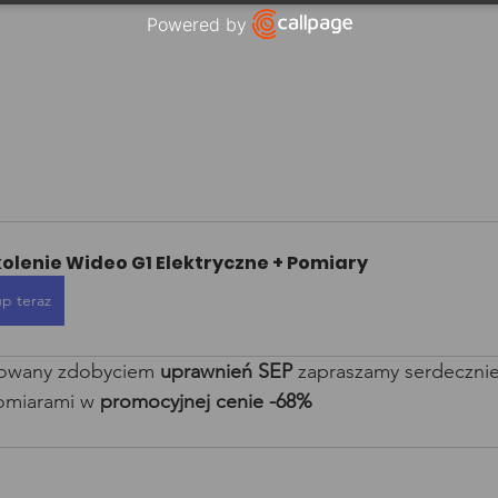
Powered by
Open link in new window
olenie Wideo G1 Elektryczne + Pomiary
p teraz
esowany zdobyciem 
uprawnień SEP
 zapraszamy serdecznie
omiarami w 
promocyjnej cenie -68%