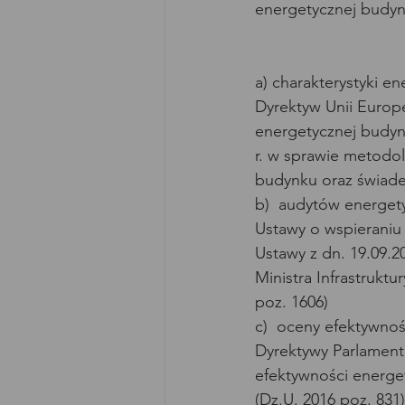
energetycznej budyn
a) charakterystyki 
Dyrektyw Unii Europe
energetycznej budynk
r. w sprawie metodol
budynku oraz świadec
b)  audytów energet
Ustawy o wspieraniu 
Ustawy z dn. 19.09.
Ministra Infrastruktur
poz. 1606)
c)  oceny efektywno
Dyrektywy Parlamentu
efektywności energet
(Dz.U. 2016 poz. 831)