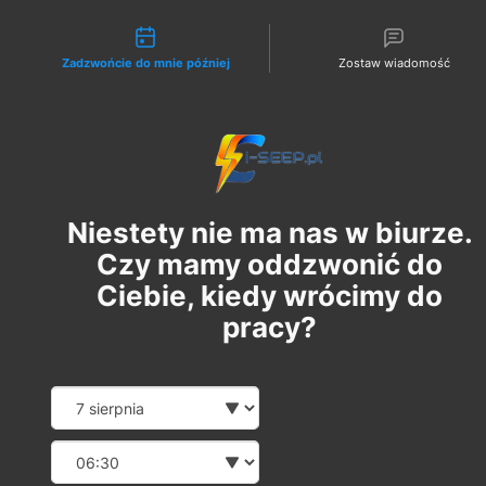
Możliwości kontaktu
Zadzwońcie do mnie później
Zostaw wiadomość
Zaloguj
ADMIN
14 lis 2022
1 minut(y) czytania
Cena egzaminu tzw. SEP w
Niestety nie ma nas w biurze.
2023 roku
Czy mamy oddzwonić do
Zaktualizowano:
21 lis 2022
Ciebie, kiedy wrócimy do
Szykują się zmiany w cenach egzaminów 
pracy?
państwowych na tzw. 
uprawnienia SEP
.
Date and time slection for 
Wybierz datę
Wybierz godzinę