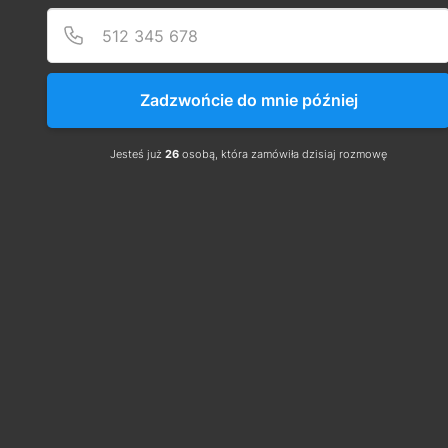
Zadzwońcie do mnie później
Jesteś już
26
osobą, która zamówiła dzisiaj rozmowę
Od 1 stycznia 2023 r.
 płaca minimalna wzrośnie 
do 
3490 zł
, a od 
1 lipca przyszłego roku
 – do 
3600 
zł
. W lipcu przyszłego roku płaca minimalna 