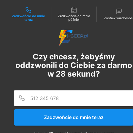
Możliwości kontaktu
Zadzwońcie do mnie
Zadzwońcie do mnie
Zostaw wiadomoś
teraz
później
Zaloguj
ADMIN
27 wrz 2022
1 minut(y) czytania
Czy chcesz, żebyśmy
Co dokładnie dają tzw.
oddzwonili do Ciebie za darmo
uprawnienia SEP dozorowe?
w
28
sekund?
Zaktualizowano:
16 lis 2022
Jeśli już zdecydowałeś się uzyskać uprawniania 
SEP, na pewno nie jeden raz spotkałeś się z 
określeniem uprawnień dozorowych, czym one 
właściwie są ? 
Zadzwońcie do mnie teraz