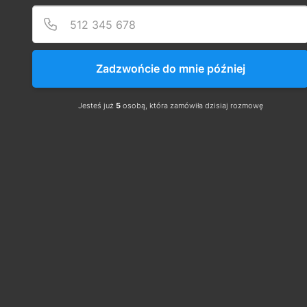
Czy gaśnica ABC można gasić instalacje 
elektryczne?
Zadzwońcie do mnie później
Gaśnica
 proszkowa 
ABC
 ugasi pożar materiałów 
stałych (np. drewna lub tkaniny), gazów (np. 
Jesteś już
5
osobą, która zamówiła dzisiaj rozmowę
metanu), cieczy i materiałów topiących się (np. 
farb) oraz sprzętów 
elektrycznych
 do 1000 V.
Czy gaśnicą śniegową można gasić urządzenia 
pod napięciem?
Gaśnicami śniegowymi CO2 
można gasić
 pożary: 
typu BC (pożary cieczy palnych i materiałów 
topiących się; pożary gazów palnych), 
urządzeń
elektrycznych znajdujących się 
pod napięciem
do 1000 V – przy zachowaniu odległości 1 m od 