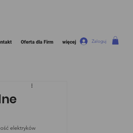
Zaloguj
ntakt
Oferta dla Firm
więcej
dne
lość elektryków 