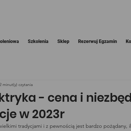
koleniowa
Szkolenia
Sklep
Rezerwuj Egzamin
Ko
2 minut(y) czytania
ktryka - cena i niezbę
cje w 2023r
wielkimi tradycjami i z pewnością jest bardzo pożądany, i