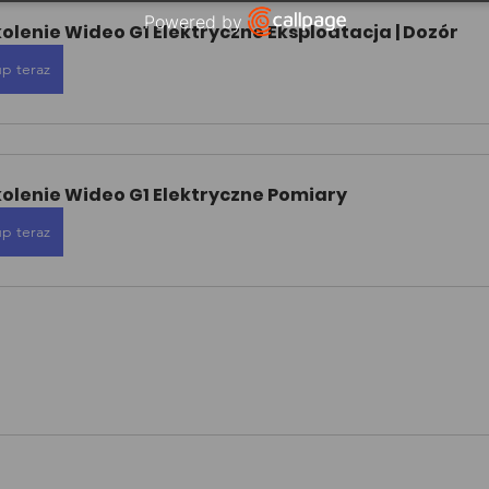
Powered by
olenie Wideo G1 Elektryczne Eksploatacja | Dozór
Open link in new window
p teraz
kolenie Wideo G1 Elektryczne Pomiary
p teraz