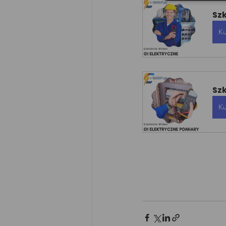
Szk
Ku
Sz
Ku