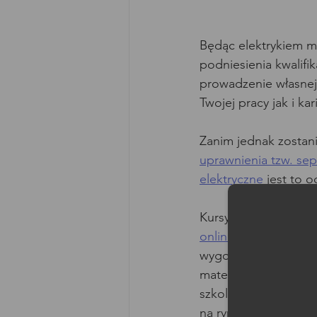
Będąc elektrykiem m
podniesienia kwalifi
prowadzenie własnej
Twojej pracy jak i ka
Zanim jednak zostan
uprawnienia tzw. sep
elektryczne
 jest to 
Moż
Kursy elektryka różni
online
 zależnie od t
wygodę, możliwość z
materiału, to według
szkoleniowej możesz 
na rynku nie daje tak