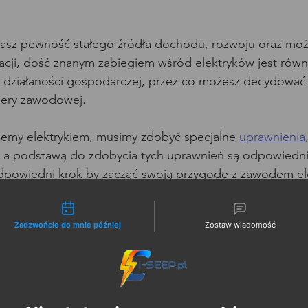
asz pewność stałego źródła dochodu, rozwoju oraz możl
kacji, dość znanym zabiegiem wśród elektryków jest równ
 działaności gospodarczej, przez co możesz decydować
riery zawodowej.
iemy elektrykiem, musimy zdobyć specjalne 
uprawnienia
 a podstawą do zdobycia tych uprawnień są odpowiedni
odpowiedni krok by zacząć swoją przygodę z zawodem el
liwości kontaktu
ą się od siebie, zazwyczaj są podzielone na kursy stacjon
Zadzwońcie do mnie później
Zostaw wiadomość
ego co potrzebujemy. My polecamy kursy online, ze wzgl
atrzymania i przewijania kursu oraz możliwość ponowne
 nas gwarantuje najlepszą naukę materiału. Właśnie w nas
w każdej chwili wejść i ponownie odtworzyć materiał szk
ich możliwości. 