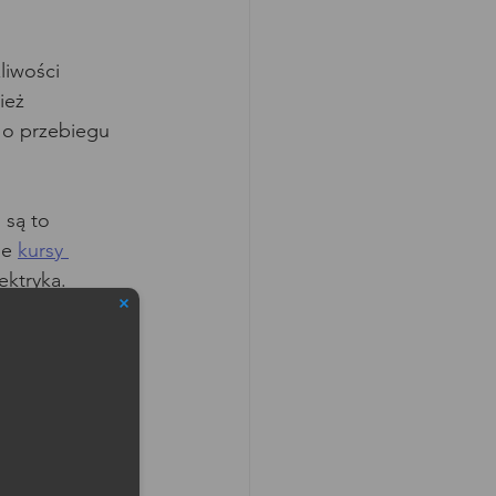
iwości 
ież 
 o przebiegu 
, są to 
e 
kursy 
ektryka.
arne i 
kursy 
ędu na 
go odtwarzania 
zej platformie 
oleniowy, nikt 