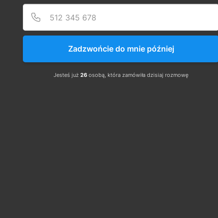
Zadzwońcie do mnie później
Jesteś już
26
osobą, która zamówiła dzisiaj rozmowę
Rozporządzenie w pigułce:
Daty zakazu wprowadzania do użytku rozdzielnic 
SN z gazem SF6: