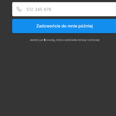
Zadzwońcie do mnie później
Jesteś już
8
osobą, która zamówiła dzisiaj rozmowę
● 
Podstawowe przepisy prawne dotyczące 
Energetyki.
● Wyjaśnij pojęcia: osoba uprawniona, osoba 
upoważniona, wymień osoby funkcyjne przy 
organizacji pracy. 
● Wymień podstawowe zasady bezpiecznej 