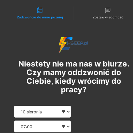
Możliwości kontaktu
Zadzwońcie do mnie później
Zostaw wiadomość
Zaloguj
ADMIN
24 paź 2022
1 minut(y) czytania
Przykładowe pytania
Niestety nie ma nas w biurze.
egzaminacyjne grupy 1
Czy mamy oddzwonić do
elektrycznej
Ciebie, kiedy wrócimy do
pracy?
Dziś przygotowaliśmy dla Was pytania, które 
mogą pojawić się na 
Egzaminie Państwowym
.
Pytania z 
grupy 1 - elektrycznej
.
Date and time slection for 
Wybierz datę
Wybierz godzinę