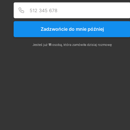
Zadzwońcie do mnie później
Jesteś już
11
osobą, która zamówiła dzisiaj rozmowę
Kilka pytań i odpowiedzi z 
grupy 1 - elektrycznej
:
Pytanie: 
Jakie zadanie mają środki ochrony 
podstawowej w urządzeniach i instalacjach 
elektrycznych?  
Odpowiedź:
 Środki ochrony podstawowej mają 
uniemożliwić człowiekowi dotknięcia się 
czynnych części urządzeń i instalacji (tych przez 