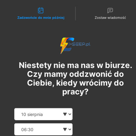
Możliwości kontaktu
Zadzwońcie do mnie później
Zostaw wiadomość
Zaloguj
ADMIN
7 paź 2022
1 minut(y) czytania
Pytania egzaminacyjne tzw.
Niestety nie ma nas w biurze.
SEP
Czy mamy oddzwonić do
Zaktualizowano:
16 lis 2022
Ciebie, kiedy wrócimy do
Cały tydzień poruszamy tematy egzaminów, więc 
pracy?
dziś przejdziemy do konkretnych pytań, które 
mogą znaleźć się na 
egzaminie Państwowym
.
Date and time slection for 
Wybierz datę
Wybierz godzinę