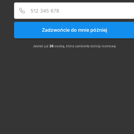
działania oraz zastosowaniom, wskazując na 
różnice, które decydują o ich praktycznym użyciu. 
Zrozumienie tych systemów jest niezbędne dla 
każdego elektryka, szczególnie jeśli chcemy zdać 
Zadzwońcie do mnie później
egzamin i zdobyć 
uprawnienia sep
.
Jesteś już
26
osobą, która zamówiła dzisiaj rozmowę