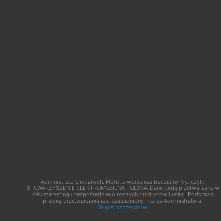
Internetowego
|
Szkolenia G1
|
Szkolenia G2
l
Szkolenia
G3
|
Blog
|
Uprawnienia SEP
l
Uprawnienia SEP Online l
Uprawnienia SEP zmiany 2022
|
Uprawnienia SEP
fragmenty szkoleń
|
Uprawnienia SEP do 1kv
|
Egzamin SEP jak wygląda?
Administratorem danych, które tu wpisujesz będziemy My, czyli:
STOWARZYSZENIE ELEKTROMOBILNA POLSKA. Dane będą przetwarzane w
celu marketingu bezpośredniego naszych produktów i usług. Podstawą
prawną przetwarzania jest uzasadniony interes Administratora.
Więcej szczegółów