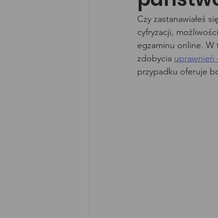
Czy zastanawiałeś s
cyfryzacji, możliwoś
egzaminu online. W t
zdobycia 
uprawnień 
przypadku oferuje b