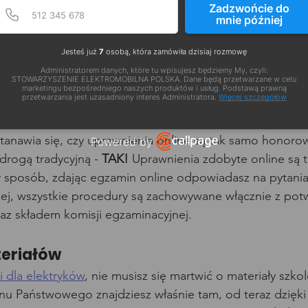
Podaj poprawny numer t
Numer telefonu
Zadzwońcie do
wo
mnie później
ać egzamin w zaciszu własnego domu, bez stresu związ
Jesteś już
7
osobą, która zamówiła dzisiaj rozmowę
sób. Dla niektórych osób to bardzo ważny aspekt, który
Administratorem danych, które tu wpisujesz będziemy My, czyli:
yłącznie na testowych pytaniach.
STOWARZYSZENIE ELEKTROMOBILNA POLSKA. Dane będą przetwarzane w celu
marketingu bezpośredniego naszych produktów i usług. Podstawą prawną
przetwarzania jest uzasadniony interes Administratora.
Więcej szczegółów
isja egzaminacyjna online
tanawia się, czy uprawnienia online są tak samo honoro
Powered by
rogą tradycyjną - 
TAK!
 Uprawnienia zdobyte online są t
Open link in new window
y sposób, zdając egzamin online odpowiadasz na pytani
nej, wszystkie procedury są zachowywane włącznie z pot
az składem komisji egzaminacyjnej.
eriałów
ji dla elektryków
, nie musisz się martwić o materiały szko
u Państwowego znajdziesz właśnie tam, od teraz dzięki 