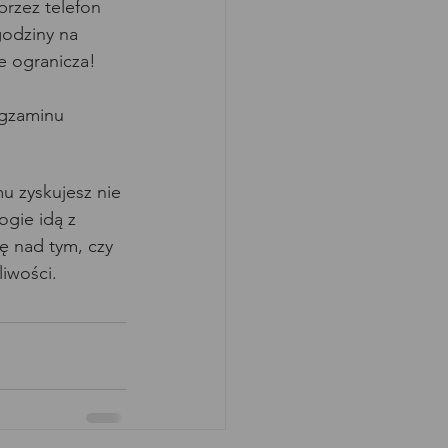
rzez telefon 
godziny na 
e ogranicza!
gzaminu 
u zyskujesz nie 
ogie idą z 
ę nad tym, czy 
liwości.