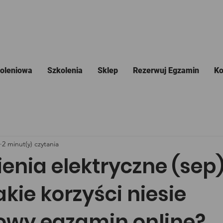
koleniowa
Szkolenia
Sklep
Rezerwuj Egzamin
Ko
2 minut(y) czytania
enia elektryczne (sep
jakie korzyści niesie
wy egzamin online?