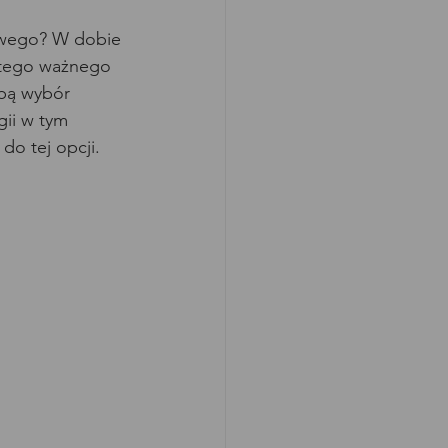
owego? W dobie 
e tego ważnego 
obą wybór 
ii w tym 
do tej opcji.