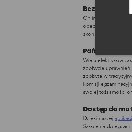
Bezpieczeńst
Online, możesz zdaw
obecnością innych o
skoncentrować się w
Państwowa kom
Wielu elektryków zas
zdobycie uprawnień d
zdobyte w tradycyjn
komisji egzaminacyj
swojej tożsamości or
Dostęp do mat
Dzięki naszej 
aplikac
Szkolenia do egzamin