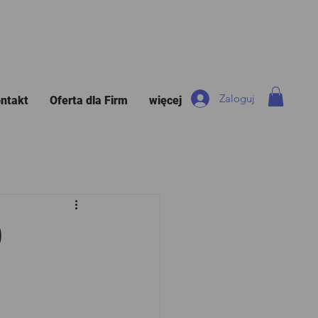
Zaloguj
ntakt
Oferta dla Firm
więcej
)