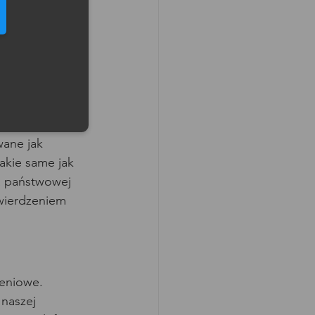
elefonu w formacie E164
anego z 
 pozwala im 
wane jak 
akie same jak 
a państwowej 
wierdzeniem 
leniowe. 
naszej 