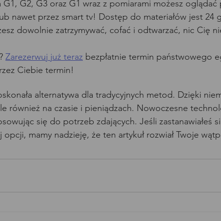
a G1, G2, G3 oraz G1 wraz z pomiarami możesz oglądać p
b nawet przez smart tv! Dostęp do materiałów jest 24 
esz dowolnie zatrzymywać, cofać i odtwarzać, nic Cię ni
? 
Zarezerwuj już teraz
 bezpłatnie termin państwowego e
rzez Ciebie termin!
skonała alternatywa dla tradycyjnych metod. Dzięki niem
ale również na czasie i pieniądzach. Nowoczesne technol
owując się do potrzeb zdających. Jeśli zastanawiałeś si
j opcji, mamy nadzieję, że ten artykuł rozwiał Twoje wątp